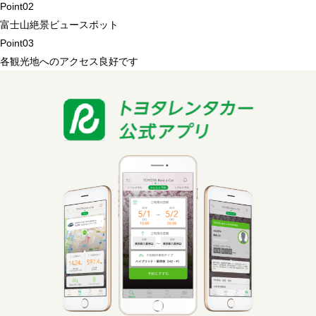
Point
02
富士山絶景ビュースポット
Point
03
各観光地へのアクセス良好です