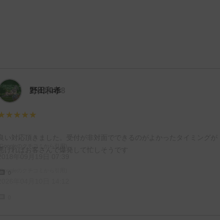
2541 -n58
野田和孝
★★★★★
★★★★★
良い対応頂きました。受付が非対面でできるのがよかったタイミングが
(Googleのクチコミから引用)
悪ければお客さんで爆発して忙しそうです
2018年09月19日 07:39
(Googleのクチコミから引用)
0
2026年04月10日 14:12
0