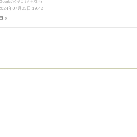
てくれました。また「車の荷台に傷がつかないようにブルーシートを貸
(Googleのクチコミから引用)
2024年07月03日 19:42
して欲しい。」とお願いしたら貸してくれました。場所もダイソー富士
宮店のお向かいですのでわかりやすいと思います。
0