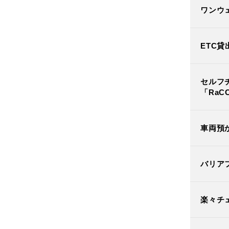
ワンウ
ETC貸
セルフ
「RaC
車両預
バリア
楽々チ