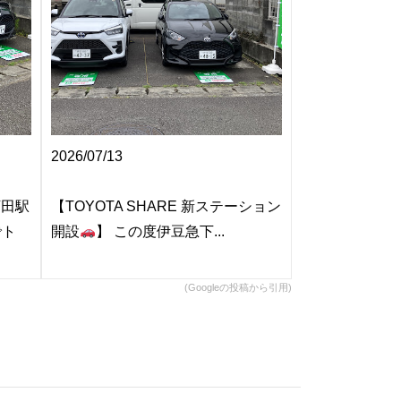
2026/07/13
2026/07/06
下田駅
【TOYOTA SHARE 新ステーション
こんにちはト
でト
開設
】 この度伊豆急下...
前店です
祭り開...
(Googleの投稿から引用)