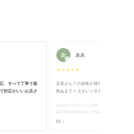
ああ
★★★★★
応、すべて丁寧で最
店長さん？の接客が神だった。今後レン
で対応がいいお店さ
死ぬまでトヨタレンタカーさんにお世話
バカンスで訪問し、下田のキレイな海と
幸せになっただけでなく、下田での旅の
(Googleのクチコミから引用)
2024年08月05日 22:54
清らかになりとても思い出に残った。企
現場まで浸透していると感じた。とにか
1
使わない。ありがとうございます。