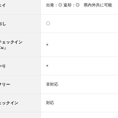
出発：◎ 返却：◎ 県内外共に可能
ェイ
〇
出し
チェックイン
×
Cu」
×
かり
非対応
フリー
対応
ェックイン